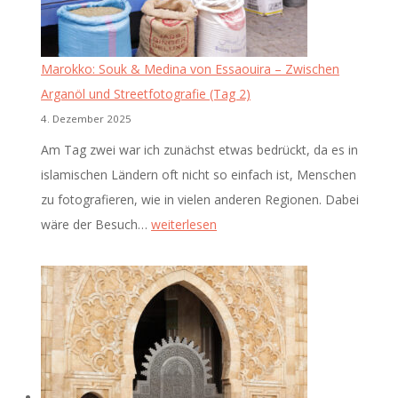
Marokko: Souk & Medina von Essaouira – Zwischen
Arganöl und Streetfotografie (Tag 2)
4. Dezember 2025
Am Tag zwei war ich zunächst etwas bedrückt, da es in
islamischen Ländern oft nicht so einfach ist, Menschen
zu fotografieren, wie in vielen anderen Regionen. Dabei
Marokko:
wäre der Besuch…
weiterlesen
Souk
&
Medina
von
Essaouira
–
Zwischen