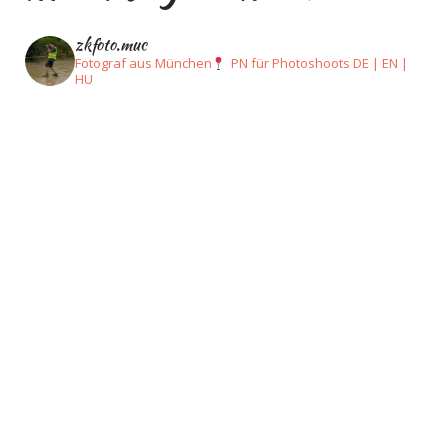
Casablanca
nach
zkfoto.muc
Essaouira
Fotograf aus München
PN für Photoshoots
DE | EN |
HU
(Tag
1)