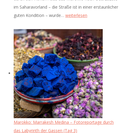
im Saharavorland – die Straße ist in einer erstaunlicher
Marokko:
guten Kondition – wurde…
weiterlesen
Reise
durch
den
Hohen
Atlas
(Tag
4)
Marokko: Marrakesh Medina – Fotoreportage durch
das Labyrinth der Gassen (Tag 3)