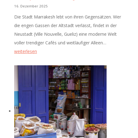
16. Dezember 2025
Die Stadt Marrakesh lebt von ihren Gegensätzen. Wer
die engen Gassen der Altstadt verlässt, findet in der
Neustadt (Ville Nouvelle, Gueliz) eine moderne Welt
Marokko:
voller trendiger Cafés und weitläufiger Alleen…
Marrakesh
weiterlesen
Medina
–
Fotoreportage
durch
das
Labyrinth
der
Gassen
(Tag
3)