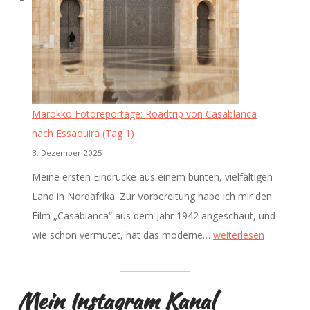
Arganöl
und
Streetfotografie
(Tag
2)
Marokko Fotoreportage: Roadtrip von Casablanca
nach Essaouira (Tag 1)
3. Dezember 2025
​Meine ersten Eindrücke aus einem bunten, vielfältigen
Land in Nordafrika. Zur Vorbereitung habe ich mir den
Film „Casablanca“ aus dem Jahr 1942 angeschaut, und
Marokko
wie schon vermutet, hat das moderne…
weiterlesen
Fotoreportage:
Roadtrip
Mein Instagram Kanal
von