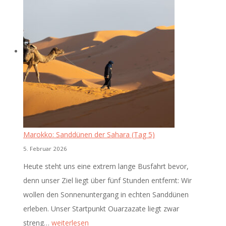
Marokko: Sanddünen der Sahara (Tag 5)
5. Februar 2026
Heute steht uns eine extrem lange Busfahrt bevor,
denn unser Ziel liegt über fünf Stunden entfernt: Wir
wollen den Sonnenuntergang in echten Sanddünen
erleben. Unser Startpunkt Ouarzazate liegt zwar
Marokko:
streng…
weiterlesen