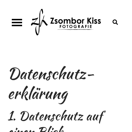
Skip
to
content
Zsombor Kiss Fotografie München
Fotograf aus München | Porträt | Business | Event
| Wedding | Babybauch|
Datenschutz­
erklärung
1. Datenschutz auf
einen Blick